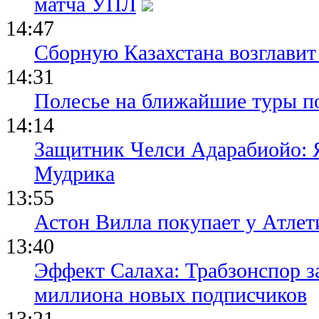
матча УПЛ
14:47
Сборную Казахстана возглавит
14:31
Полесье на ближайшие туры п
14:14
Защитник Челси Адарабиойо: Я
Мудрика
13:55
Астон Вилла покупает у Атлет
13:40
Эффект Салаха: Трабзонспор за
миллиона новых подписчиков
13:21