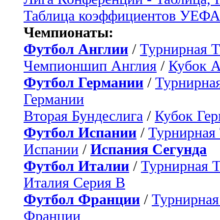
Таблица коэффициентов УЕФ
Чемпионаты:
Футбол Англии
/
Турнирная Т
Чемпионшип Англия
/
Кубок 
Футбол Германии
/
Турнирная
Германии
Вторая Бундеслига
/
Кубок Ге
Футбол Испании
/
Турнирная
Испании
/
Испания Сегунда
Футбол Италии
/
Турнирная 
Италия Серия B
Футбол Франции
/
Турнирная
Франции