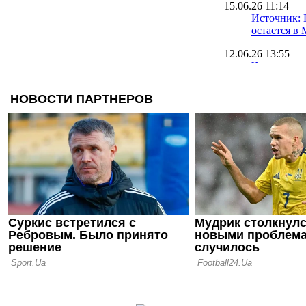
15.06.26 11:14
Источник: 
остается в
12.06.26 13:55
Что за осл
задонатил 
(чистых)
11.06.26 19:20
Домашнее 
чемпиона 
матчем сез
09.06.26 19:12
Стало извес
новым трен
Пэлас