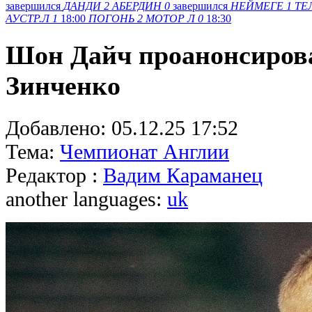
завершился
ДАНДИ
2
АБЕРДИН
0
завершился
НЕЙМЕГЕ
1
ТЕ
АУСТР.Л
1
18:00
ПОГОНЬ
2
МОТОР Л
0
18:30
Шон Дайч проанонсиров
Зинченко
Добавлено:
05.12.25 17:52
Тема:
Чемпионат Англии
Редактор :
Вадим Караманец
another languages:
uk