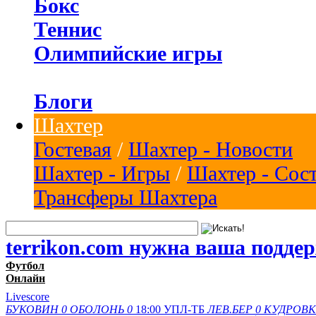
Бокс
Теннис
Олимпийские игры
Блоги
Шахтер
Гостевая
/
Шахтер - Новости
Шахтер - Игры
/
Шахтер - Сос
Трансферы Шахтера
terrikon.com нужна ваша подде
Футбол
Онлайн
Livescore
БУКОВИН
0
ОБОЛОНЬ
0
18:00
УПЛ-ТБ
ЛЕВ.БЕР
0
КУДРОВК