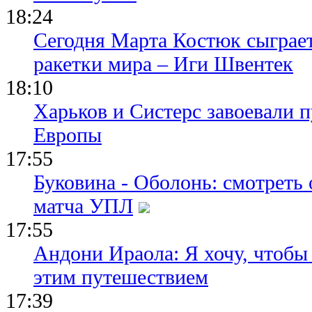
18:24
Сегодня Марта Костюк сыграе
ракетки мира – Иги Швентек
18:10
Харьков и Систерс завоевали 
Европы
17:55
Буковина - Оболонь: смотреть
матча УПЛ
17:55
Андони Ираола: Я хочу, чтобы
этим путешествием
17:39