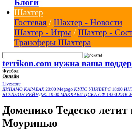
Блоги
Шахтер
Гостевая
/
Шахтер - Новости
Шахтер - Игры
/
Шахтер - Сос
Трансферы Шахтера
terrikon.com нужна ваша подде
Футбол
Онлайн
Livescore
ДИНАМО
КАРАБАХ
20:00
Megogo
КУПС
УНИВЕРС
18:00
ИН
ЯГЕЛЛОН
РЕЙНДЖ.
19:00
МАККАБИ
ЦСКА СФ
19:00
ХИК
Доменико Тедеско летит 
Моуринью