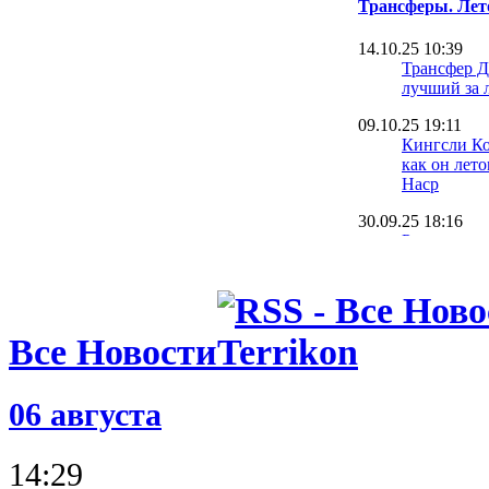
Трансферы. Лет
14.10.25 10:39
Трансфер Д
лучший за 
09.10.25 19:11
Кингсли Ко
как он лет
Наср
30.09.25 18:16
Румменигге
Ньюкасл и
22.09.25 09:42
Оболонь на
вратаря на 
Все Новости
травмиров
20.09.25 10:40
06 августа
Источник: 
игрока у н
14:29