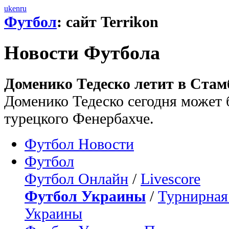
uk
en
ru
Футбол
: сайт Terrikon
Новости Футбола
Доменико Тедеско летит в Стам
Доменико Тедеско сегодня может 
турецкого Фенербахче.
Футбол Новости
Футбол
Футбол Онлайн
/
Livescore
Футбол Украины
/
Турнирная
Украины