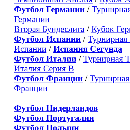
Футбол Германии
/
Турнирная
Германии
Вторая Бундеслига
/
Кубок Ге
Футбол Испании
/
Турнирная
Испании
/
Испания Сегунда
Футбол Италии
/
Турнирная 
Италия Серия B
Футбол Франции
/
Турнирная
Франции
Футбол Нидерландов
Футбол Португалии
Футбол Польши