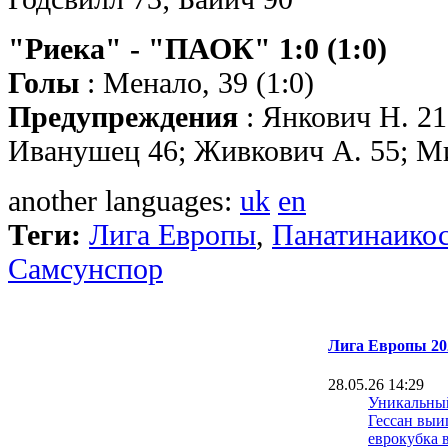
"Риека" - "ПАОК" 1:0 (1:0)
Голы
: Менало, 39 (1:0)
Предупреждения
: Янкович Н. 21
Иванушец 46; Живкович А. 55; М
another languages:
uk
en
Теги:
Лига Европы
,
Панатинаико
Самсунспор
Лига Европы 20
28.05.26 14:29
Уникальный
Гессан выи
еврокубка в