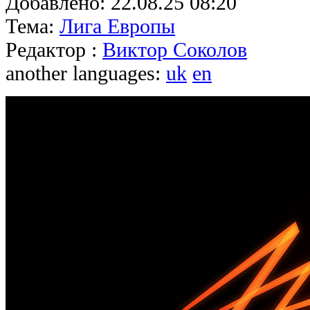
Добавлено:
22.08.25 08:20
Тема:
Лига Европы
Редактор :
Виктор Соколов
another languages:
uk
en