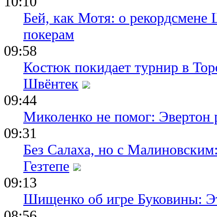
10:10
Бей, как Мотя: о рекордсмене 
покерам
09:58
Костюк покидает турнир в Тор
Швёнтек
09:44
Миколенко не помог: Эвертон
09:31
Без Салаха, но с Малиновским:
Гезтепе
09:13
Шищенко об игре Буковины: Э
08:56