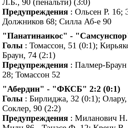
Л.Б., 90 (пенальти) (3:0)
Предупреждения
: Ольсен Р. 16; 
Должников 68; Силла Аб-е 90
"Панатинаикос" - "Самсунспор" 
Голы
: Томассон, 51 (0:1); Кирьяк
Браун, 74 (2:1)
Предупреждения
: Палмер-Браун 
28; Томассон 52
"Абердин" - "ФКСБ" 2:2 (0:1)
Голы
: Бирлиджа, 32 (0:1); Олару, 
Соклер, 90 (2:2)
Предупреждения
: Миланович Н. 
Милн 86 - Тэнасе Ф. 12; Крецу В.