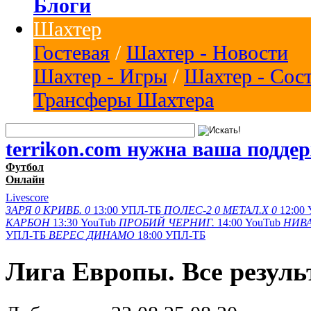
Блоги
Шахтер
Гостевая
/
Шахтер - Новости
Шахтер - Игры
/
Шахтер - Сос
Трансферы Шахтера
terrikon.com нужна ваша подде
Футбол
Онлайн
Livescore
ЗАРЯ
0
КРИВБ.
0
13:00
УПЛ-ТБ
ПОЛЕС-2
0
МЕТАЛ.Х
0
12:00
КАРБОН
13:30
YouTub
ПРОБИЙ
ЧЕРНИГ.
14:00
YouTub
НИВА
УПЛ-ТБ
ВЕРЕС
ДИНАМО
18:00
УПЛ-ТБ
Лига Европы. Все резуль