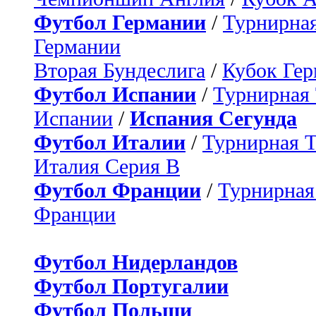
Футбол Германии
/
Турнирная
Германии
Вторая Бундеслига
/
Кубок Ге
Футбол Испании
/
Турнирная
Испании
/
Испания Сегунда
Футбол Италии
/
Турнирная 
Италия Серия B
Футбол Франции
/
Турнирная
Франции
Футбол Нидерландов
Футбол Португалии
Футбол Польши