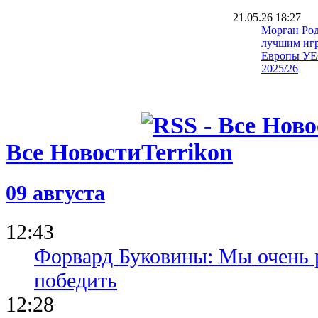
21.05.26 18:27
Морган Род
лучшим иг
Европы УЕ
2025/26
21.05.26 11:26
Эмилиано 
играл фина
со сломанн
21.05.26 08:15
Все Новости
Эмери: На
заслужили 
года
21.05.26 00:59
09 августа
Унаи Эмери
ряд с Карл
Жозе Моур
12:43
Форвард Буковины: Мы очень р
победить
12:28