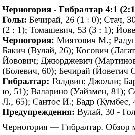
Черногория - Гибралтар 4:1 (2:1
Голы:
Бечирай, 26 (1 : 0); Стач, 3
(2 : 1); Томашевич, 53 (3 : 1); Йове
Черногория:
Миятович М.; Радун
Бакич (Вулай, 26); Косович (Лагат
Йовович; Джюрджевич (Мартинови
(Болевич, 60); Бечирай (Йоветич С
Гибралтар:
Голдвин; Джолли; Бар
ю, 51); Валарино (Уайзмен, 81); 
Л., 65); Сантос И.; Бадр (Кумбес, 
Предупреждения:
Вулай, 30 - Гол
Черногория — Гибралтар. Обзор ма