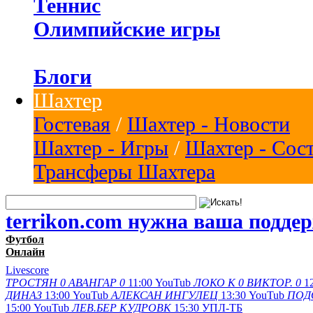
Теннис
Олимпийские игры
Блоги
Шахтер
Гостевая
/
Шахтер - Новости
Шахтер - Игры
/
Шахтер - Сос
Трансферы Шахтера
terrikon.com нужна ваша подде
Футбол
Онлайн
Livescore
ТРОСТЯН
0
АВАНГАР
0
11:00
YouTub
ЛОКО К
0
ВИКТОР.
0
1
ДИНАЗ
13:00
YouTub
АЛЕКСАН
ИНГУЛЕЦ
13:30
YouTub
ПОД
15:00
YouTub
ЛЕВ.БЕР
КУДРОВК
15:30
УПЛ-ТБ