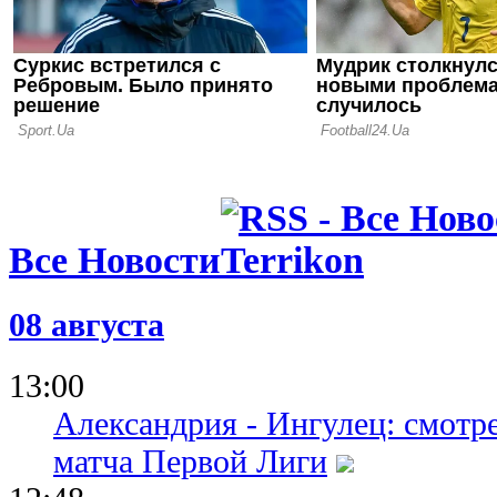
17.09.22 09:43
ФИФА объ
официально
участии сб
на ЧМ
Все Новости
08 августа
13:00
Александрия - Ингулец: смотр
матча Первой Лиги