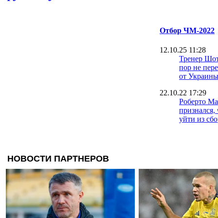
Отбор ЧМ-2022
12.10.25 11:28
Тренер Шот
пор не пер
от Украин
22.10.22 17:29
Роберто М
признался, 
уйти из сб
29.09.22 09:29
Александе
советуют у
Англии
28.09.22 18:11
Кака: Лига
южноамери
менее
конкурент