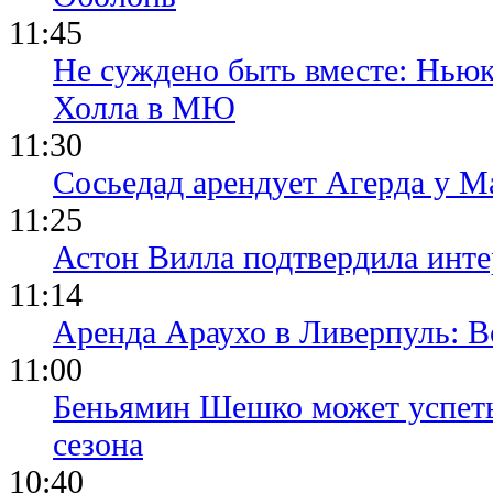
11:45
Не суждено быть вместе: Ньюк
Холла в МЮ
11:30
Сосьедад арендует Агерда у Ма
11:25
Астон Вилла подтвердила инте
11:14
Аренда Араухо в Ливерпуль: 
11:00
Беньямин Шешко может успеть
сезона
10:40