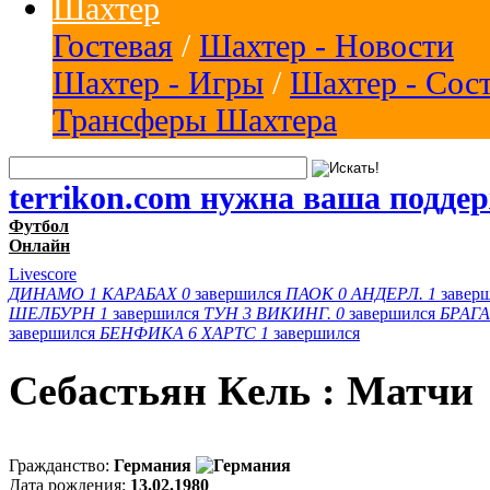
Шахтер
Гостевая
/
Шахтер - Новости
Шахтер - Игры
/
Шахтер - Сос
Трансферы Шахтера
terrikon.com нужна ваша подде
Футбол
Онлайн
Livescore
ДИНАМО
1
КАРАБАХ
0
завершился
ПАОК
0
АНДЕРЛ.
1
завер
ШЕЛБУРН
1
завершился
ТУН
3
ВИКИНГ.
0
завершился
БРАГА
завершился
БЕНФИКА
6
ХАРТС
1
завершился
Себастьян Кель : Матчи
Гражданство:
Германия
Дата рождения:
13.02.1980