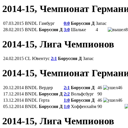
2014-15, Чемпионат Герман
07.03.2015
BNDL
Гамбург
0:0
Боруссия Д
Запас
28.02.2015
BNDL
Боруссия Д
3:0
Шальке
4
8
2014-15, Лига Чемпионов
24.02.2015
CL
Ювентус
2:1
Боруссия Д
Запас
2014-15, Чемпионат Герман
20.12.2014
BNDL
Вердер
2:1
Боруссия Д
46
46
17.12.2014
BNDL
Боруссия Д
2:2
Вольфсбург
90
13.12.2014
BNDL
Герта
1:0
Боруссия Д
46
46
05.12.2014
BNDL
Боруссия Д
1:0
Хоффенхайм
90
2014-15, Лига Чемпионов