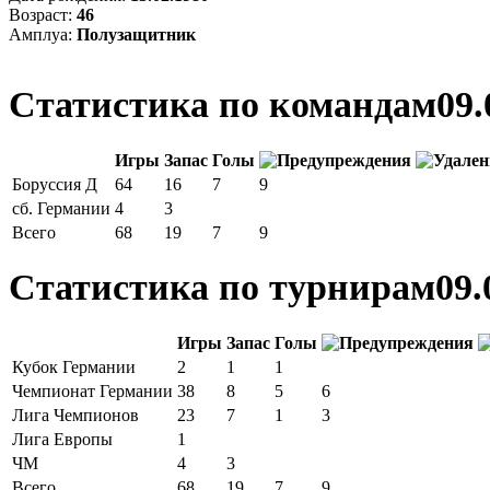
Возраст:
46
Амплуа:
Полузащитник
Статистика по командам
09.
Игры
Запас
Голы
Боруссия Д
64
16
7
9
сб. Германии
4
3
Всего
68
19
7
9
Статистика по турнирам
09.
Игры
Запас
Голы
Кубок Германии
2
1
1
Чемпионат Германии
38
8
5
6
Лига Чемпионов
23
7
1
3
Лига Европы
1
ЧМ
4
3
Всего
68
19
7
9