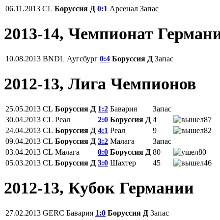
06.11.2013
CL
Боруссия Д
0:1
Арсенал
Запас
2013-14, Чемпионат Герман
10.08.2013
BNDL
Аугсбург
0:4
Боруссия Д
Запас
2012-13, Лига Чемпионов
25.05.2013
CL
Боруссия Д
1:2
Бавария
Запас
30.04.2013
CL
Реал
2:0
Боруссия Д
4
87
24.04.2013
CL
Боруссия Д
4:1
Реал
9
82
09.04.2013
CL
Боруссия Д
3:2
Малага
Запас
03.04.2013
CL
Малага
0:0
Боруссия Д
80
80
05.03.2013
CL
Боруссия Д
3:0
Шахтер
45
46
2012-13, Кубок Германии
27.02.2013
GERC
Бавария
1:0
Боруссия Д
Запас