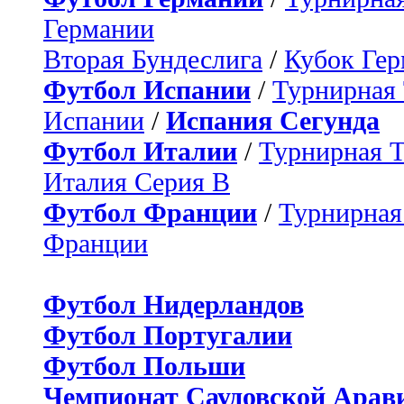
Германии
Вторая Бундеслига
/
Кубок Ге
Футбол Испании
/
Турнирная
Испании
/
Испания Сегунда
Футбол Италии
/
Турнирная 
Италия Серия B
Футбол Франции
/
Турнирная
Франции
Футбол Нидерландов
Футбол Португалии
Футбол Польши
Чемпионат Саудовской Арав