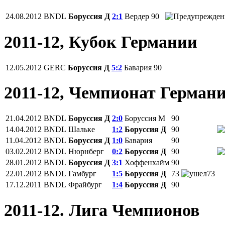
24.08.2012
BNDL
Боруссия Д
2:1
Вердер
90
2011-12, Кубок Германии
12.05.2012
GERC
Боруссия Д
5:2
Бавария
90
2011-12, Чемпионат Герман
21.04.2012
BNDL
Боруссия Д
2:0
Боруссия М
90
14.04.2012
BNDL
Шальке
1:2
Боруссия Д
90
11.04.2012
BNDL
Боруссия Д
1:0
Бавария
90
03.02.2012
BNDL
Нюрнберг
0:2
Боруссия Д
90
28.01.2012
BNDL
Боруссия Д
3:1
Хоффенхайм
90
22.01.2012
BNDL
Гамбург
1:5
Боруссия Д
73
73
17.12.2011
BNDL
Фрайбург
1:4
Боруссия Д
90
2011-12. Лига Чемпионов