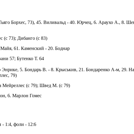
Тьяго Борхес, 73), 45. Виливальд - 40. Юрчец, 6. Араухо А., 8. Шев
ес (с 73); Дибанго (с 83)
8. Майя, 61. Каменский - 20. Боднар
ани 57; Бутенко Т. 64
ро Энрике, 5. Бондарь В. - 8. Крыськив, 21. Бондаренко А-м, 29. 
ллес, 79)
ка Мейреллес (с 79); Швед М. (с 79)
тон, 6. Марлон Гомес
 - 1:4, фоли - 12:6