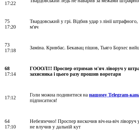
Твардовський ледь не наварив за межами штрафно
17:22
75
Твардовський у грі. Відбив удар з лінії штрафного, 
17:20
м'яч
73
Заміна. Кривбас. Бекавац пішов, Тьяго Борхес вий
17:18
68
ГОООЛ!!! Проспер отримав м'яч ліворуч у штра
17:14
захисника і цього разу прошив воротаря
Голи можна подивитися на
нашому Telegram-кан
17:12
підписатися!
64
Небезпечно! Проспер вискочив віч-на-віч ліворуч 
17:10
не влучив у дальній кут