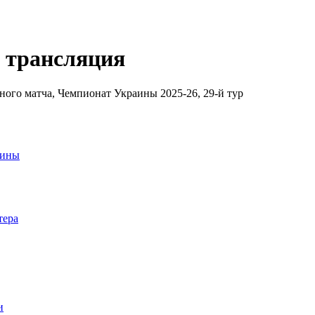
н трансляция
ьного матча, Чемпионат Украины 2025-26, 29-й тур
аины
тера
и