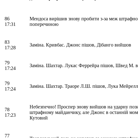
86
Мендоса вирішив знову пробити з-за меж штрафног
17:31
поперечиною
83
Заміна. Кривбас. Джонс пішов, Дібанго вийшов
17:28
79
Заміна. Шахтар. Лукас Феррейра пішов, Швед М.
17:24
79
Заміна. Шахтар. Траоре Л.Ш. пішов, Лука Мейрел
17:24
Небезпечно! Проспер знову вийшов на ударну пози
78
штрафному майданчику, але Джонс в останній мом
17:23
Кутовий
77