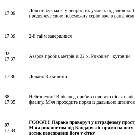
Довгий був матч у непростих умовах під зливою. 
17:39
продовжує свою переможну серію вже в ранзі чемп
17:39
2-й тайм завершився
92
Азаров пробив метрів із 22-х. Рикошет - кутовий
17:37
17:36
Додано 3 хвилини
88
Небезпечно! Вілівальд пробив головою після навісу
17:35
флангу. М'яч проходить поряд із дальньою штанго
ГОООЛ!!! Парако праворуч у штрафному простр
87
М'яч рикошетом від Бондаря ліг прямо на ногу
17:34
дотик переправив його у сітку