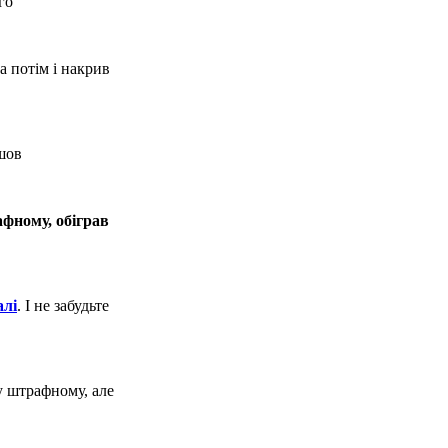
го
а потім і накрив
шов
фному, обіграв
алі
. І не забудьте
у штрафному, але