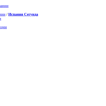
мании
нии
/
Испания Сегунда
и
нции