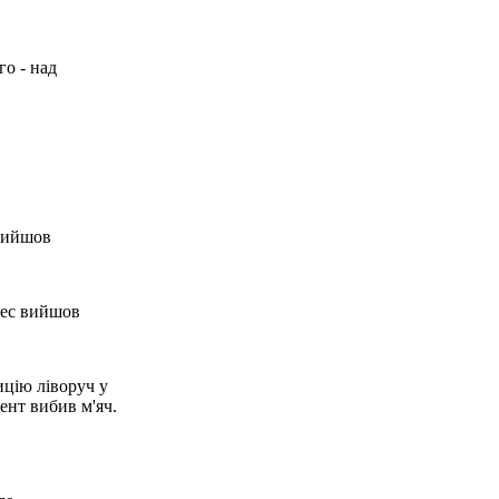
о - над
 вийшов
лес вийшов
цію ліворуч у
ент вибив м'яч.