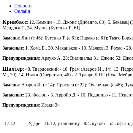
Новости
Онлайн
Кривбасс
: 12. Кемкин - 15. Джонс (Дибанго, 83), 5. Бекавац (
Мендоса Г., 24. Мулик (Бутенко Т., 61)
Замены
: Лин (с 46); Бутенко Т. (с 61); Парако (с 61); Тьяго Борх
Запасные
: 1. Хома Б., 30. Маханьков - 19. Маяков, 3. Рохас - 2
Предупреждения
: Араухо А. 23; Виливальд 31; Джонс 52; Джов
Шахтер
: 48. Твардовский - 18. Грам (Азаров И., 14), 13. Пед
М., 79), 14. Изаки (Очеретько, 46) - 2. Траоре Л.Ш. (Лука Мейре
Замены
: Азаров И. (с 14); Проспер (с 22); Очеретько (с 46); Лу
Запасные
: 23. Фесюн - 3. Арройо Д. - 10. Педриньо - 11. Невер
Предупреждения
: Изаки 34
17:42
Удари - 16:12, у площину - 8:4, кутові - 5:5, офсайди