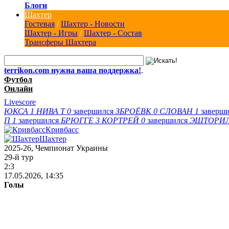
Блоги
Шахтер
Гостевая
/
Шахтер - Новости
Шахтер - Игры
/
Шахтер - Состав
Трансферы Шахтера
terrikon.com нужна ваша поддержка!
.
Футбол
Онлайн
Livescore
ЮКСА
1
НИВА Т
0
завершился
ЗБРОЁВК
0
СЛОВАН
1
заверш
П
1
завершился
БРЮГГЕ
3
КОРТРЕЙ
0
завершился
ЭШТОРИ
Кривбасс
Шахтер
2025-26, Чемпионат Украины
29-й тур
2:3
17.05.2026, 14:35
Голы