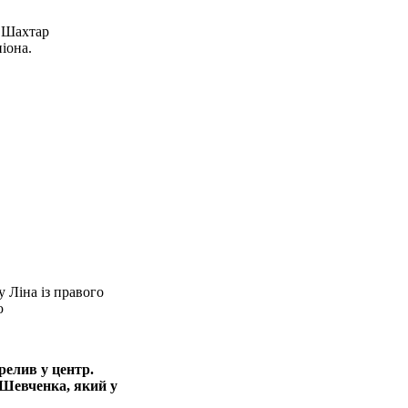
І Шахтар
іона.
 Ліна із правого
ю
елив у центр.
 Шевченка, який у