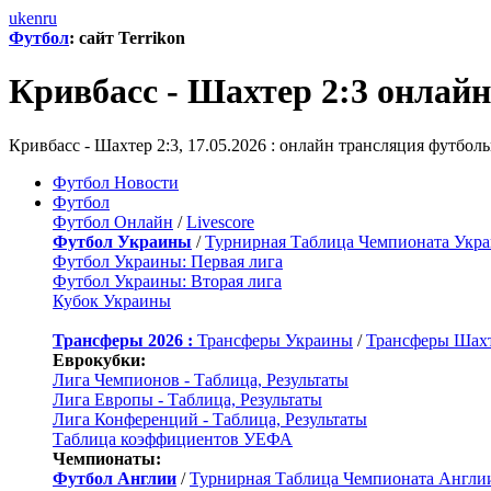
uk
en
ru
Футбол
: сайт Terrikon
Кривбасс - Шахтер 2:3 онлай
Кривбасс - Шахтер 2:3, 17.05.2026 : онлайн трансляция футбол
Футбол Новости
Футбол
Футбол Онлайн
/
Livescore
Футбол Украины
/
Турнирная Таблица Чемпионата Укр
Футбол Украины: Первая лига
Футбол Украины: Вторая лига
Кубок Украины
Трансферы 2026 :
Трансферы Украины
/
Трансферы Шах
Еврокубки:
Лига Чемпионов - Таблица, Результаты
Лига Европы - Таблица, Результаты
Лига Конференций - Таблица, Результаты
Таблица коэффициентов УЕФА
Чемпионаты:
Футбол Англии
/
Турнирная Таблица Чемпионата Англи