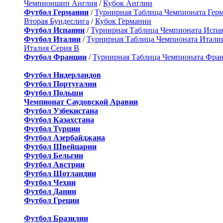
Чемпионшип Англия
/
Кубок Англии
Футбол Германии
/
Турнирная Таблица Чемпионата Гер
Вторая Бундеслига
/
Кубок Германии
Футбол Испании
/
Турнирная Таблица Чемпионата Испа
Футбол Италии
/
Турнирная Таблица Чемпионата Итали
Италия Серия B
Футбол Франции
/
Турнирная Таблица Чемпионата Фра
Футбол Нидерландов
Футбол Португалии
Футбол Польши
Чемпионат Саудовской Аравии
Футбол Узбекистана
Футбол Казахстана
Футбол Турции
Футбол Азербайджана
Футбол Швейцарии
Футбол Бельгии
Футбол Австрии
Футбол Шотландии
Футбол Чехии
Футбол Дании
Футбол Греции
Футбол Бразилии